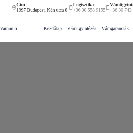
Skip
Cím
Logisztika
Vámügyint
to
1097 Budapest, Kén utca 8.
+36 30 558 9155
+36 30 743
content
Vamunio
Kezdőlap
Vámügyintézés
Vámgaranciák