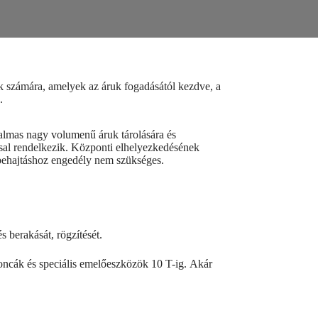
nk számára, amelyek az áruk fogadásától kezdve, a
k.
lkalmas nagy volumenű áruk tárolására és
ással rendelkezik. Központi elhelyezkedésének
 behajtáshoz engedély nem szükséges.
 berakását, rögzítését.
rgoncák és speciális emelőeszközök 10 T-ig. Akár