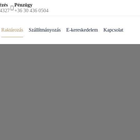
ézés
Pénzügy
 4327
+36 30 436 0504
Raktározás
Szállítmányozás
E-kereskedelem
Kapcsolat