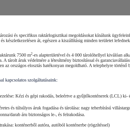
ározási és specifikus raktárlogisztikai megoldásokat kínálunk ügyfelei
 és készletkezelésen át, egészen a kiszállításig minden területet lefedne
2
raktárunk 7500 m
-es alapterületével és 4 000 tárolóhellyel kiválóan a
. A tárolt áruk védelmére a létesítmény biztosítással és garanciavállal
n az országos elosztás hatékonyan megoldható. A telephelyre történő
al kapcsolatos szolgáltatásaink:
ezelése: Kézi és gépi rakodás, beleértve a gyűjtőkonténerek (LCL) ki- és
retes és túlsúlyos áruk fogadása és tárolása: nagy teherbírású villásta
tonna/darab áru biztonságos le-, és felrakodása.
trakása: konténerből autóra, autóból konténerbe (rögzítéssel)