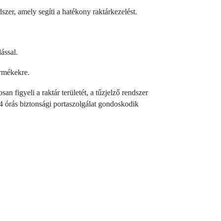
szer, amely segíti a hatékony raktárkezelést.
ással.
ermékekre.
figyeli a raktár területét, a tűzjelző rendszer
24 órás biztonsági portaszolgálat gondoskodik
zdőlap
mügyintézés
mgaranciák
ktározás
állítmányozás
kereskedelem
pcsolat